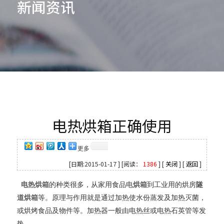
新闻资讯
电热烘箱正确使用
更多
[日期:2015-01-17 ] [阅读：
1386
] [
关闭
] [
返回
]
电热烘箱
的种类很多，从家用食品电
烘箱
到工业用的烘房
隧
道烘箱
等。原理与作用就是通过加热使水份蒸发及加热灭菌，
或烘烤食品及物件等。加热器一般由电热丝或电热石英管等发
热。