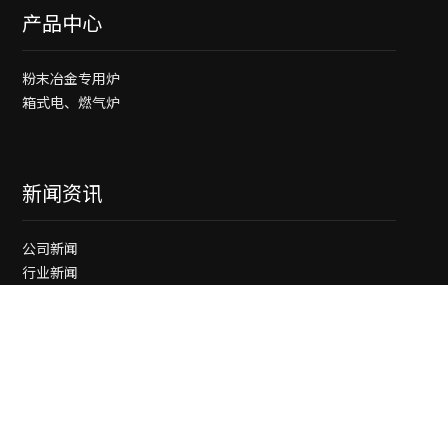
产品中心
粉末冶金专用炉
箱式电、燃气炉
新闻资讯
公司新闻
行业新闻
0574-88532118
0574-88531186
宁波市奉化区汇茂路259号